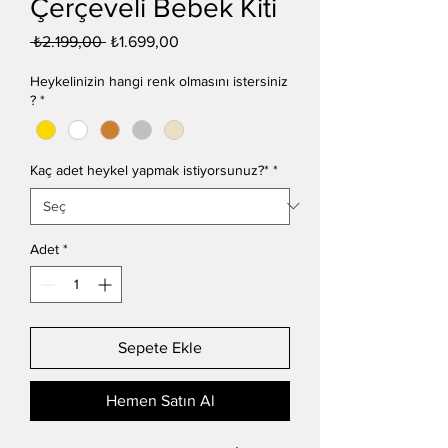
Çerçeveli Bebek Kiti
Normal
İndirimli
 ₺2.199,00 
₺1.699,00
Fiyat
Fiyat
Heykelinizin hangi renk olmasını istersiniz
?
*
Kaç adet heykel yapmak istiyorsunuz?*
*
Adet
*
Sepete Ekle
Hemen Satın Al