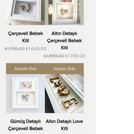
Çerçeveli Bebek
Altın Detaylı
Kiti
Çerçeveli Bebek
Kiti
Normal Fiyat
İndirimli Fiyat
₺1.799,00
₺1.649,00
Normal Fiyat
İndirimli Fiyat
₺1.899,00
₺1.749,00
Sepete Ekle
Sepete Ekle
Gümüş Detaylı
Altın Detaylı Love
Çerçeveli Bebek
Kiti