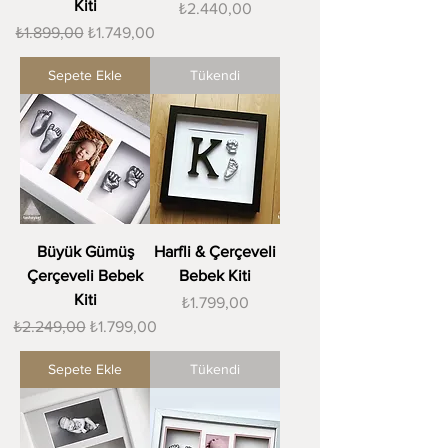
Kiti
Fiyat
₺2.440,00
Normal Fiyat
İndirimli Fiyat
₺1.899,00
₺1.749,00
Sepete Ekle
Tükendi
Büyük Gümüş
Harfli & Çerçeveli
Çerçeveli Bebek
Bebek Kiti
Kiti
Fiyat
₺1.799,00
Normal Fiyat
İndirimli Fiyat
₺2.249,00
₺1.799,00
Sepete Ekle
Tükendi