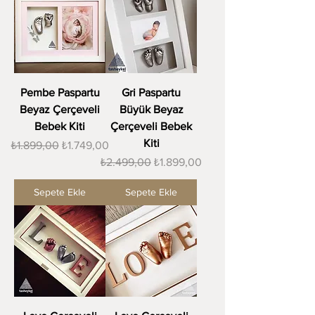
Pembe Paspartu
Gri Paspartu
Beyaz Çerçeveli
Büyük Beyaz
Bebek Kiti
Çerçeveli Bebek
Kiti
Normal Fiyat
İndirimli Fiyat
₺1.899,00
₺1.749,00
Normal Fiyat
İndirimli Fiyat
₺2.499,00
₺1.899,00
Sepete Ekle
Sepete Ekle