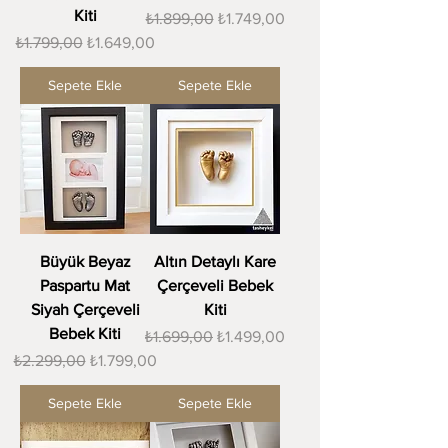
Kiti
Normal Fiyat
İndirimli Fiyat
₺1.899,00
₺1.749,00
Normal Fiyat
İndirimli Fiyat
₺1.799,00
₺1.649,00
Sepete Ekle
Sepete Ekle
Büyük Beyaz
Altın Detaylı Kare
Paspartu Mat
Çerçeveli Bebek
Siyah Çerçeveli
Kiti
Bebek Kiti
Normal Fiyat
İndirimli Fiyat
₺1.699,00
₺1.499,00
Normal Fiyat
İndirimli Fiyat
₺2.299,00
₺1.799,00
Sepete Ekle
Sepete Ekle