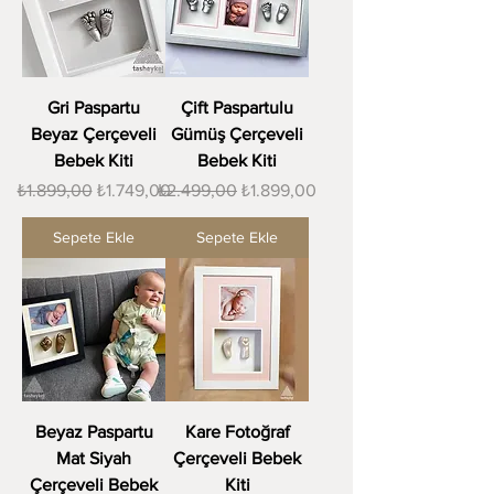
Gri Paspartu
Çift Paspartulu
Beyaz Çerçeveli
Gümüş Çerçeveli
Bebek Kiti
Bebek Kiti
Normal Fiyat
İndirimli Fiyat
Normal Fiyat
İndirimli Fiyat
₺1.899,00
₺1.749,00
₺2.499,00
₺1.899,00
Sepete Ekle
Sepete Ekle
Beyaz Paspartu
Kare Fotoğraf
Mat Siyah
Çerçeveli Bebek
Çerçeveli Bebek
Kiti